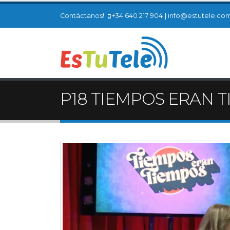
Contáctanos!
+34 640 217 904
|
info@estutele.co
P18 TIEMPOS ERAN T