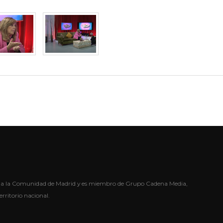
oda la Comunidad de Madrid y es miembro de Grupo Cadena Media,
erritorio nacional.