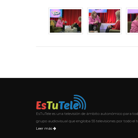
EsTuTele es una televisión de ámbito autonómico para t
grupo audiovisual que engloba 55 televisiones por todo el t
Leer más