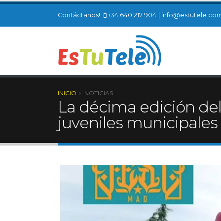
Contáctanos!
+34 640 217 904
|
info@estutele.co
INICIO
NOTICIAS
La décima edición de
juveniles municipales