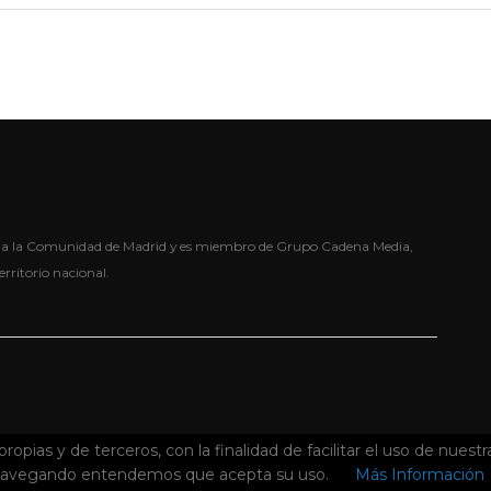
oda la Comunidad de Madrid y es miembro de Grupo Cadena Media,
erritorio nacional.
propias y de terceros, con la finalidad de facilitar el uso de nuestr
.
navegando entendemos que acepta su uso.
Más Información