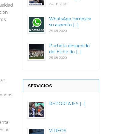
24-08-2020
gualdad
ción
WhatsApp cambiará
ros
su aspecto [...]
25-08-2020
Pacheta despedido
del Elche do [...]
25-08-2020
can
SERVICIOS
rbanos
REPORTAJES [...]
enta
en el
VÍDEOS