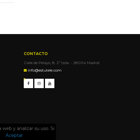
CONTACTO
Calle de Pelayo, 8, 2º Izda. - 28004 Madrid
info@estutele.com
a web y analizar su uso. Si
Aceptar