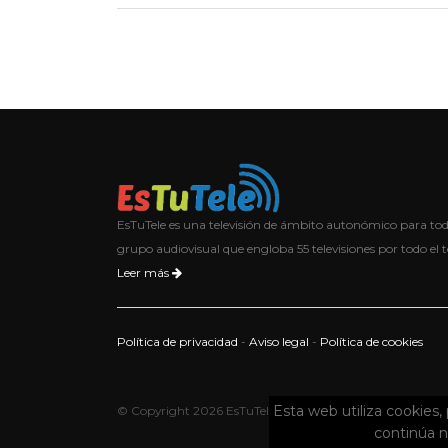
EsTuTele es una televisión de ámbito autonómico para t
grupo audiovisual que engloba 55 televisiones por todo el t
Leer más
Política de privacidad
-
Aviso legal
-
Política de cookies
Esta web utiliza cookies, 
© Copyright 2026 EsTuTele. Todos los derechos reservados
continúa 