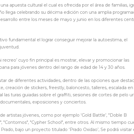
a apuesta cultural el cual es ofrecida por el área de familias, i
 año llega celebrando su décima edición con una amplia programa
 desarrollo entre los meses de mayo y junio en los diferentes cent
vo fundamental el lograr conseguir mejorar la autoestima, el
 juventud.
 mi recreo’ cuyo fin principal es mostrar, elevar y promocionar las
urbana para jóvenes dentro del rango de edad de 14 y 30 años.
frutar de diferentes actividades, dentro de las opciones que desta
e, creación de stickers, freestly, baloncesto, talleres, escalada en
 las turas guiadas sobre el graffiti, sesiones de cortes de pelo u
, documentales, exposiciones y conciertos.
 de artistas jóvenes, como por ejemplo ‘Gold Battle’, "Doble B
, "Contornos", "Cypher School", entre otros. Al mismo tiempo cu
rado, bajo un proyecto titulado ‘Prado Oxidao’, Se podrá visitar 