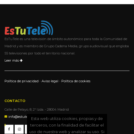
EsTuTele es una televisión de ámbito autonómico para toda la Comunidad de
Madrid y es miembro de Grupo Cadena Media, grupo audiovisual que engloba
55 televisiones por todo el territorio nacional.
Leer más
Política de privacidad
-
Aviso legal
-
Política de cookies
CONTACTO
Calle de Pelayo, 8, 2º Izda. - 28004 Madrid
info@estutele.com
Esta web utiliza cookies, propias y de
terceros, con la finalidad de facilitar el
uso de nuestra web y analizar su uso. Si