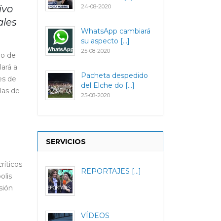
ivo
24-08-2020
ales
WhatsApp cambiará
su aspecto [...]
25-08-2020
do de
lará a
Pacheta despedido
es de
del Elche do [...]
las de
25-08-2020
SERVICIOS
ríticos
REPORTAJES [...]
olis
sión
VÍDEOS