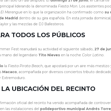
rá tan solo un día después. El
domingo 21 de junio
, el cantante
 principal liderando la denominada
Fiesta Mon
. Los asistentes po
o
El Merengue
en lo que la organización ha confirmado como
su 
de Madrid
dentro de su gira española. En esta jornada dominical,
Taylor y las mezclas de DJ Ballesteros.
RA TODOS LOS PÚBLICOS
Summer Fest reanudará su actividad el siguiente sábado,
27 de ju
 la mano del legendario
Tito Nieves
en la noche
Color Latino
.
io
la
Fiesta Pirata Beach
, que apostará por un aire más mestizo 
és
Macaco
, acompañada por diversos conciertos tributo dedicado
 y Extremoduro.
 LA UBICACIÓN DEL RECINTO
onfirmación oficial del recinto ha venido acompañada de controver
 en las instalaciones del
polideportivo municipal Andrés Torr