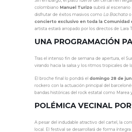
Sin embargo, el plato fuerte del certamen llega
colombiano
Manuel Turizo
subirá al escenario
disfrutar de éxitos masivos como
La Bachata
concierto exclusivo en toda la Comunidad 
artista estará arropado por los directos de Lara 
UNA PROGRAMACIÓN PA
Tras el intenso fin de semana de apertura, el 
virando hacia la salsa y los ritmos tropicales de
El broche final lo pondrá el
domingo 28 de jun
rockero con la actuación principal del barcelon
bandas históricas del rock estatal como Marea
POLÉMICA VECINAL POR
A pesar del indudable atractivo del cartel, la c
local. El festival se desarrollará de forma íntegra