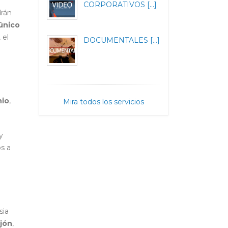
CORPORATIVOS [...]
drán
único
 el
DOCUMENTALES [...]
nio
,
Mira todos los servicios
y
s a
sia
ejón
,