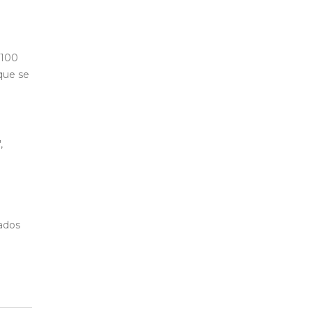
 100
que se
,
ados