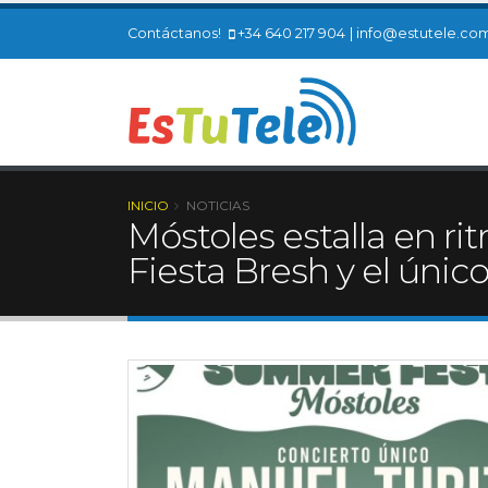
Contáctanos!
+34 640 217 904
|
info@estutele.co
INICIO
NOTICIAS
Móstoles estalla en r
Fiesta Bresh y el úni