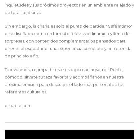
inquietudes y sus próximos proyectos en un ambiente relajado y
de total confianza.
Sin embargo, la charla es solo el punto de partida. "Café Íntimo"
está diseñado como un formato televisivo dinámico y lleno de
sorpresas, con contenidos complementarios pensados para
ofrecer al espectador una experiencia completa y entretenida
de principio a fin.
Te invitamos a compartir este espacio con nosotros. Ponte
cómodo, sírvete tu taza favorita y acompáñanos en nuestra
próxima emisión para descubrir el lado más personal de tus
referentes culturales.
estutele.com