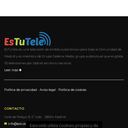
EsTuTele es una televisión de ámbito autonómico para toda la Comunidad de
Madrid y es miembro de Grupo Cadena Media, grupo audiovisual que engloba
55 televisiones por todo el territorio nacional.
Leer más
Política de privacidad
-
Aviso legal
-
Política de cookies
CONTACTO
Calle de Pelayo, 8, 2º Izda. - 28004 Madrid
info@estutele.com
Esta web utiliza cookies, propias y de