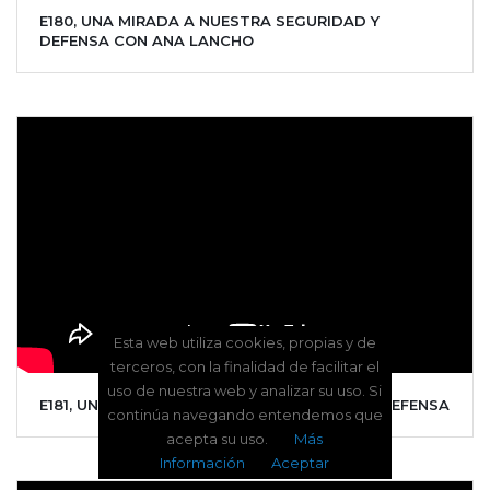
E180, UNA MIRADA A NUESTRA SEGURIDAD Y
DEFENSA CON ANA LANCHO
Esta web utiliza cookies, propias y de
terceros, con la finalidad de facilitar el
uso de nuestra web y analizar su uso. Si
E181, UNA MIRADA A NUESTRA SEGURIDAD Y DEFENSA
continúa navegando entendemos que
acepta su uso.
Más
Información
Aceptar