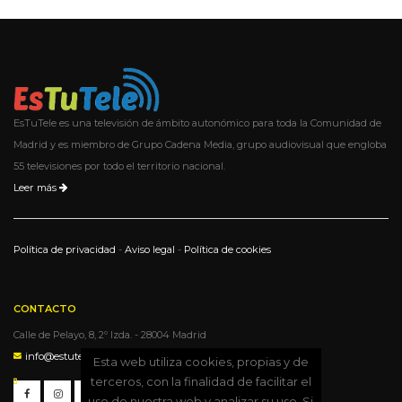
EsTuTele es una televisión de ámbito autonómico para toda la Comunidad de
Madrid y es miembro de Grupo Cadena Media, grupo audiovisual que engloba
55 televisiones por todo el territorio nacional.
Leer más
Política de privacidad
-
Aviso legal
-
Política de cookies
CONTACTO
Calle de Pelayo, 8, 2º Izda. - 28004 Madrid
info@estutele.com
Esta web utiliza cookies, propias y de
terceros, con la finalidad de facilitar el
uso de nuestra web y analizar su uso. Si