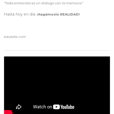
“Toda entrevista es un diálogo con la memoria”
Hasta hoy en día: ¡
Hagámoslo
REALIDAD
!
estutele.com