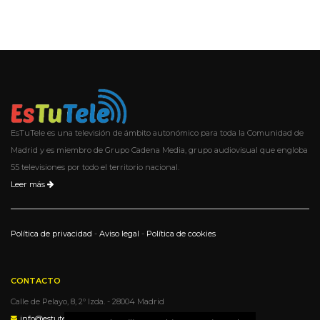
EsTuTele es una televisión de ámbito autonómico para toda la Comunidad de
Madrid y es miembro de Grupo Cadena Media, grupo audiovisual que engloba
55 televisiones por todo el territorio nacional.
Leer más
Política de privacidad
-
Aviso legal
-
Política de cookies
CONTACTO
Calle de Pelayo, 8, 2º Izda. - 28004 Madrid
info@estutele.com